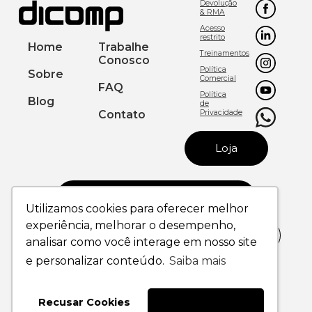
Devolução
& RMA
Acesso
restrito
Home
Trabalhe
Treinamentos
Conosco
Política
Sobre
Comercial
FAQ
Política
Blog
de
Contato
Privacidade
Loja
Utilizamos cookies para oferecer melhor
experiência, melhorar o desempenho,
+ 55 (44)4009-2826
analisar como você interage em nosso site
DICOMP - PR - MARINGÁ
DICOMP - SC -
e personalizar conteúdo.
Saiba mais
(MATRIZ)
NAVEGANTES
Av. Melvim Jones, 723
Rodovia Br 470 Ingo Hering,
Pq Industrial Bandeirantes
1077
Maringá - PR
Sao Domingos
Recusar Cookies
Aceitar Cookies
CEP - 87070030
Navegantes - SC
CEP - 88370888